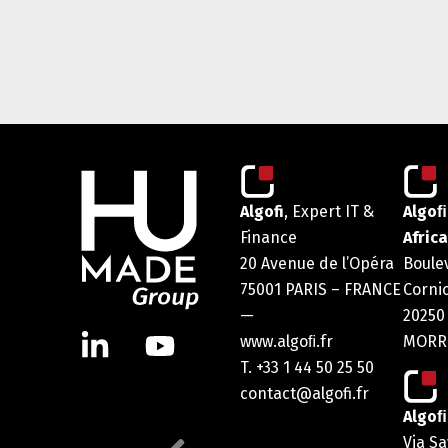
Algofi
, Expert IT &
Algoﬁ
Finance
Africa
20 Avenue de l’Opéra
Boule
75001 PARIS – FRANCE
Corni
—
20250
www.algoﬁ.fr
MORR
T. +33 1 44 50 25 50
contact@algofi.fr
Algoﬁ 
Via S