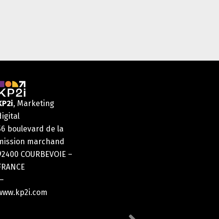
KP2i
, Marketing
digital
56 boulevard de la
mission marchand
92400 COURBEVOIE –
FRANCE
—
www.kp2i.com