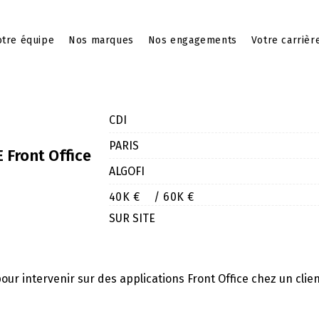
tre équipe
Nos marques
Nos engagements
Votre carrièr
CDI
PARIS
 Front Office
ALGOFI
40K €
/ 60K €
SUR SITE
r intervenir sur des applications Front Office chez un clie