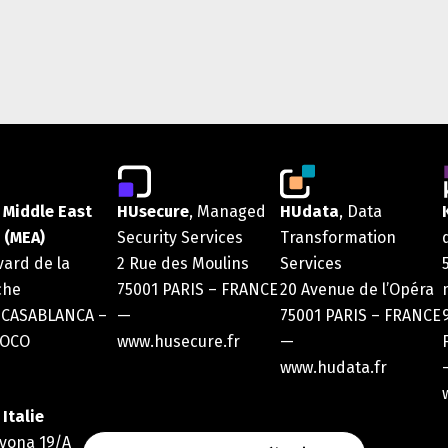
 Middle East
HUsecure
, Managed
HUdata
, Data
 (MEA)
Security Services
Transformation
vard de la
2 Rue des Moulins
Services
che
75001 PARIS – FRANCE
20 Avenue de l’Opéra
 CASABLANCA –
—
75001 PARIS – FRANCE
OCO
www.husecure.fr
—
www.hudata.fr
Italie
avona 19/A