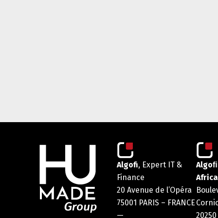
Algofi
, Expert IT &
Algoﬁ
Finance
Africa
20 Avenue de l’Opéra
Boule
75001 PARIS – FRANCE
Corni
—
20250