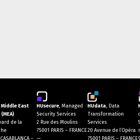
 Middle East
HUsecure
, Managed
HUdata
, Data
 (MEA)
Security Services
Transformation
vard de la
2 Rue des Moulins
Services
che
75001 PARIS – FRANCE
20 Avenue de l’Opéra
 CASABLANCA –
—
75001 PARIS – FRANCE