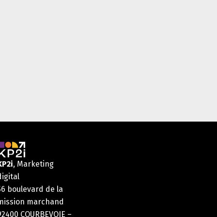
KP2i
, Marketing
digital
56 boulevard de la
mission marchand
92400 COURBEVOIE –