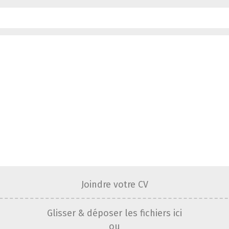
Joindre votre CV
Glisser & déposer les fichiers ici
ou