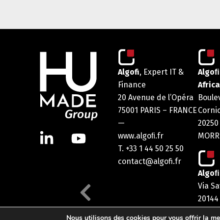
Algofi
, Expert IT &
Algoﬁ
Finance
Africa
20 Avenue de l’Opéra
Boule
75001 PARIS – FRANCE
Corni
—
20250
www.algoﬁ.fr
MORR
T. +33 1 44 50 25 50
contact@algofi.fr
Algoﬁ 
Via S
20144
ITALIA
Nous utilisons des cookies pour vous offrir la mei