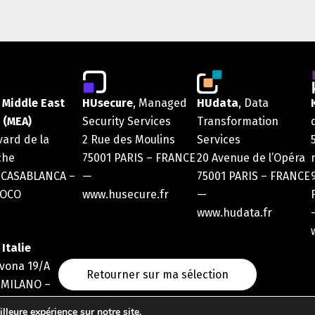
 Middle East
HUsecure
, Managed
HUdata
, Data
 (MEA)
Security Services
Transformation
vard de la
2 Rue des Moulins
Services
che
75001 PARIS – FRANCE
20 Avenue de l’Opéra
 CASABLANCA –
—
75001 PARIS – FRANCE
OCO
www.husecure.fr
—
www.hudata.fr
Italie
avona 19/A
Retourner sur ma sélection
 MILANO –
lleure expérience sur notre site.