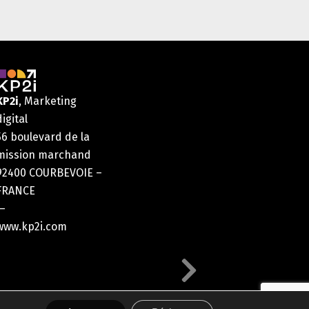
KP2i
, Marketing
digital
56 boulevard de la
mission marchand
92400 COURBEVOIE –
FRANCE
—
www.kp2i.com