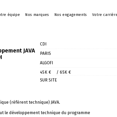
tre équipe
Nos marques
Nos engagements
Votre carrièr
CDI
ppement JAVA
PARIS
H
ALGOFI
45K €
/ 65K €
SUR SITE
ique (référent technique) JAVA.
tout le développement technique du programme