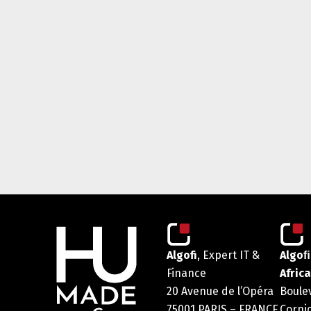
Algofi
, Expert IT &
Algoﬁ
Finance
Africa
20 Avenue de l’Opéra
Boule
75001 PARIS – FRANCE
Corni