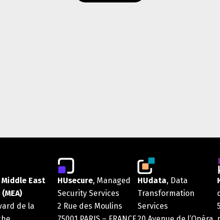
 Middle East
HUsecure
, Managed
HUdata
, Data
 (MEA)
Security Services
Transformation
vard de la
2 Rue des Moulins
Services
che
75001 PARIS – FRANCE
20 Avenue de l’Opéra