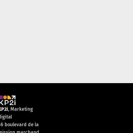
KP2i
, Marketing
digital
56 boulevard de la
mission marchand