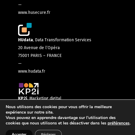
—
www.husecure.fr
HUdata
, Data Transformation Services
20 Avenue de l’Opéra
75001 PARIS – FRANCE
—
www.hudata.fr
KP2i
, Marketing digital
56 boulevard de la mission marchand
Nous utilisons des cookies pour vous offrir la meilleure
expérience sur notre site.
92400 COURBEVOIE – FRANCE
Vous pouvez en apprendre davantage sur l'utilisation des
Retourner sur ma sélection
—
cookies que nous utilisons et les désactiver dans les
préférences
.
www.kp2i.com
Accepter
Réglages