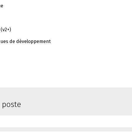
ue
(v2+)
iques de développement
e poste