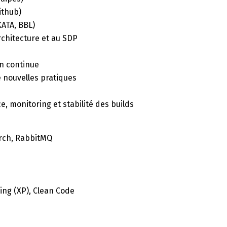
ithub)
KATA, BBL)
rchitecture et au SDP
on continue
de nouvelles pratiques
, monitoring et stabilité des builds
earch, RabbitMQ
ng (XP), Clean Code