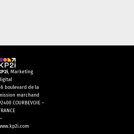
KP2i
, Marketing
digital
56 boulevard de la
mission marchand
92400 COURBEVOIE –
FRANCE
—
www.kp2i.com