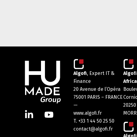
Algofi
, Expert IT &
Algoﬁ
Finance
Africa
20 Avenue de l’Opéra
Boule
75001 PARIS – FRANCE
Corni
—
20250
www.algoﬁ.fr
MORR
T. +33 1 44 50 25 50
contact@algofi.fr
Algoﬁ 