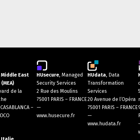
 Middle East
HUsecure
, Managed
HUdata
, Data
 (MEA)
Security Services
Transformation
vard de la
2 Rue des Moulins
Services
che
75001 PARIS – FRANCE
20 Avenue de l’Opéra
 CASABLANCA –
—
75001 PARIS – FRANCE
OCO
www.husecure.fr
—
www.hudata.fr
Italie