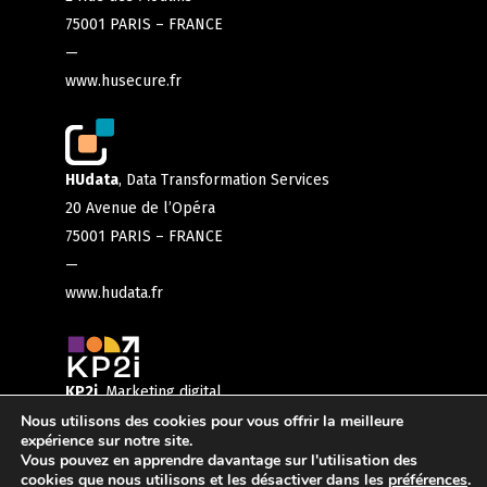
75001 PARIS – FRANCE
—
www.husecure.fr
HUdata
, Data Transformation Services
20 Avenue de l’Opéra
75001 PARIS – FRANCE
—
www.hudata.fr
KP2i
, Marketing digital
56 boulevard de la mission marchand
Nous utilisons des cookies pour vous offrir la meilleure
expérience sur notre site.
92400 COURBEVOIE – FRANCE
Vous pouvez en apprendre davantage sur l'utilisation des
Retourner sur ma sélection
—
cookies que nous utilisons et les désactiver dans les
préférences
.